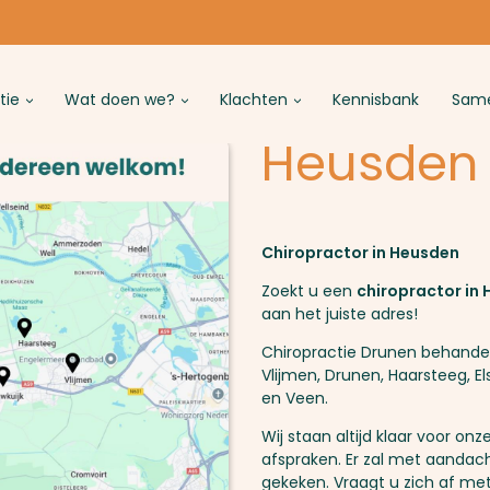
tie
Wat doen we?
Klachten
Kennisbank
Same
Heusden
Chiropractor in Heusden
Zoekt u een
chiropractor in
aan het juiste adres!
Chiropractie Drunen behandelt
Vlijmen, Drunen, Haarsteeg, E
en Veen.
Wij staan altijd klaar voor on
afspraken. Er zal met aandac
gekeken. Vraagt u zich af met