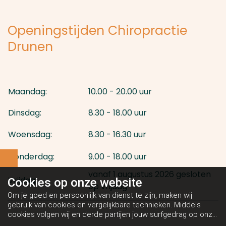
Openingstijden Chiropractie
Drunen
Maandag:
10.00 - 20.00 uur
Dinsdag:
8.30 - 18.00 uur
Woensdag:
8.30 - 16.30 uur
Donderdag:
9.00 - 18.00 uur
vanaf 1 augustus 2026 gesloten
Vrijdag:
Cookies op
onze website
op vrijdag
Om je goed en persoonlijk van dienst te zijn, maken wij
gebruik van cookies en vergelijkbare technieken. Middels
cookies volgen wij en derde partijen jouw surfgedrag op onze
website. Hiermee tonen wij gepersonaliseerde advertenties